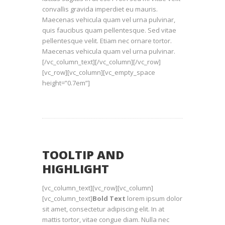
convallis gravida imperdiet eu mauris.
Maecenas vehicula quam vel urna pulvinar,
quis faucibus quam pellentesque. Sed vitae
pellentesque velit. Etiam nec ornare tortor.
Maecenas vehicula quam vel urna pulvinar.
[/vc_column_text][/vc_column][/vc_row]
[vc_row][vc_column][vc_empty_space
height=”0.7em”]
TOOLTIP AND
HIGHLIGHT
[vc_column_text][vc_row][vc_column]
[vc_column_text]
Bold Text
lorem ipsum dolor
sit amet, consectetur adipiscing elit. In at
mattis tortor, vitae congue diam. Nulla nec