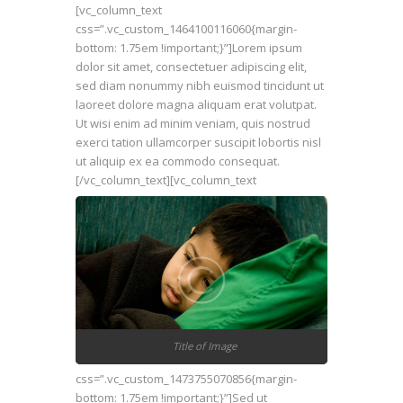
[vc_column_text
css=”.vc_custom_1464100116060{margin-
bottom: 1.75em !important;}”]Lorem ipsum
dolor sit amet, consectetuer adipiscing elit,
sed diam nonummy nibh euismod tincidunt ut
laoreet dolore magna aliquam erat volutpat.
Ut wisi enim ad minim veniam, quis nostrud
exerci tation ullamcorper suscipit lobortis nisl
ut aliquip ex ea commodo consequat.
[/vc_column_text]
[vc_column_text
Title of Image
css=”.vc_custom_1473755070856{margin-
bottom: 1.75em !important;}”]Sed ut