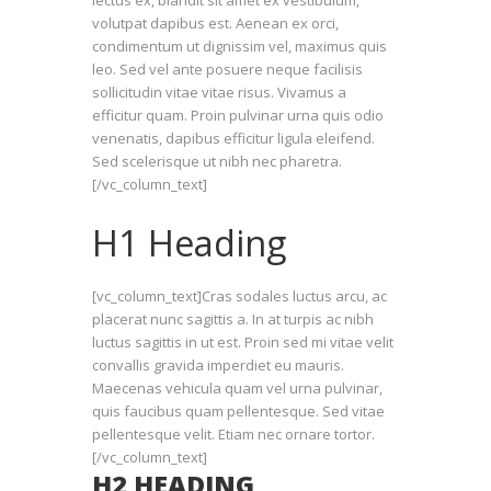
volutpat dapibus est. Aenean ex orci,
condimentum ut dignissim vel, maximus quis
leo. Sed vel ante posuere neque facilisis
sollicitudin vitae vitae risus. Vivamus a
efficitur quam. Proin pulvinar urna quis odio
venenatis, dapibus efficitur ligula eleifend.
Sed scelerisque ut nibh nec pharetra.
[/vc_column_text]
H1 Heading
[vc_column_text]Cras sodales luctus arcu, ac
placerat nunc sagittis a. In at turpis ac nibh
luctus sagittis in ut est. Proin sed mi vitae velit
convallis gravida imperdiet eu mauris.
Maecenas vehicula quam vel urna pulvinar,
quis faucibus quam pellentesque. Sed vitae
pellentesque velit. Etiam nec ornare tortor.
[/vc_column_text]
H2 HEADING