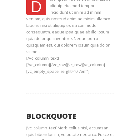
D
aliquip eiusmod tempor
incididunt ut enim ad minim
veniam, quis nostrud enim ad minim ullamco
laboris nisi ut aliquip ex ea commodo
consequatm. eaque ipsa quae ab illo ipsum
quia dolor qui inventore. Neque porro
quisquam est, qui dolorem ipsum quia dolor
sit met.
[/vc_column_text]
[/vc_column][/vc_row][vc_row][vc_column]
[vc_empty_space height=”0.7em”]
BLOCKQUOTE
[vc_column_text]Morbi tellus nisl, accumsan
quis bibendum in, vulputate nec arcu. Fusce et