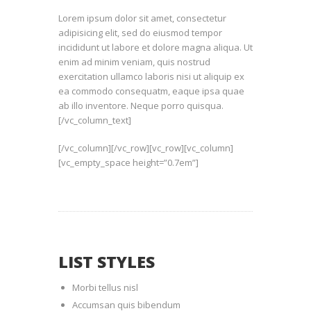
Lorem ipsum dolor sit amet, consectetur
adipisicing elit, sed do eiusmod tempor
incididunt ut labore et dolore magna aliqua. Ut
enim ad minim veniam, quis nostrud
exercitation ullamco laboris nisi ut aliquip ex
ea commodo consequatm, eaque ipsa quae
ab illo inventore. Neque porro quisqua.
[/vc_column_text]
[/vc_column][/vc_row][vc_row][vc_column]
[vc_empty_space height=”0.7em”]
LIST STYLES
Morbi tellus nisl
Accumsan quis bibendum