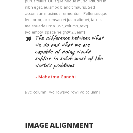
purus tellus. Quisque neque mi, sollicitudin in
nibh eget, euismod blandit mauris. Sed
accumsan maximus fermentum. Pellentesque
leo tortor, accumsan et justo aliquet, iaculis
malesuada urna. [/vc_column_text]
[vc_empty_space height=”2.3em”]
The difference between what
we do and what we are
capable of doing would
suffice to solve most of the
world’s problems
- Mahatma Gandhi
[/vc_column][/vc_row][vc_row][vc_column]
IMAGE ALIGNMENT