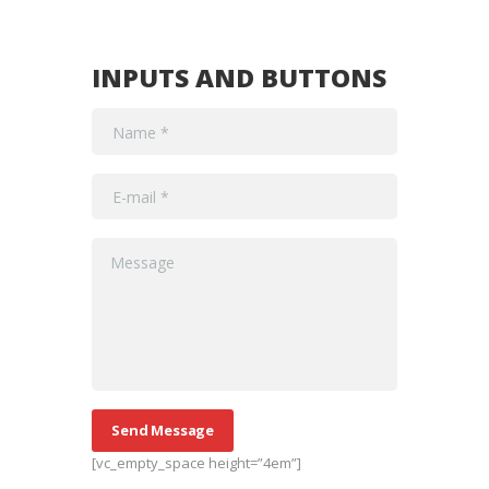
INPUTS AND BUTTONS
Send Message
[vc_empty_space height=”4em”]