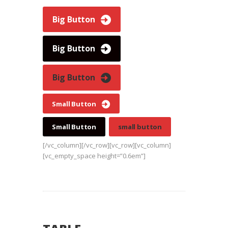
Big Button
Big Button
Big Button
Small Button
Small Button
small button
[/vc_column][/vc_row][vc_row][vc_column]
[vc_empty_space height=”0.6em”]