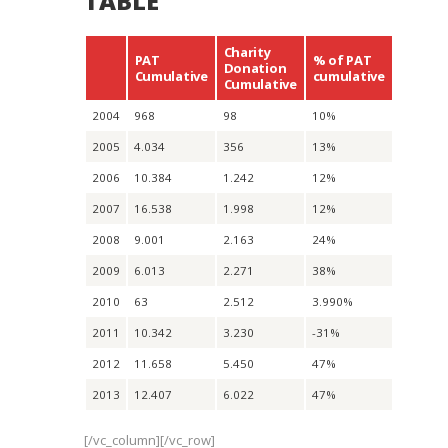
TABLE
Charity
PAT
% of PAT
Donation
Cumulative
cumulative
Cumulative
2004
968
98
10%
2005
4.034
356
13%
2006
10.384
1.242
12%
2007
16.538
1.998
12%
2008
9.001
2.163
24%
2009
6.013
2.271
38%
2010
63
2.512
3.990%
2011
10.342
3.230
-31%
2012
11.658
5.450
47%
2013
12.407
6.022
47%
[/vc_column][/vc_row]