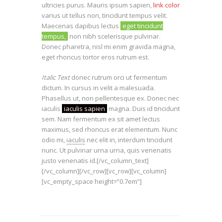
ultricies purus. Mauris ipsum sapien,
link color
varius ut tellus non, tincidunt tempus velit.
Maecenas dapibus lectus
eget tincidunt
tempus,
non nibh scelerisque pulvinar.
Donec pharetra, nisl mi enim gravida magna,
eget rhoncus tortor eros rutrum est.
Italic Text
donec rutrum orci ut fermentum
dictum. In cursus in velit a malesuada.
Phasellus ut, non pellentesque ex. Donec nec
iaculis
iaculis sapien
magna. Duis id tincidunt
sem. Nam fermentum ex sit amet lectus
maximus, sed rhoncus erat elementum. Nunc
odio mi,
iaculis
nec elit in, interdum tincidunt
nunc. Ut pulvinar urna urna, quis venenatis
justo venenatis id.[/vc_column_text]
[/vc_column][/vc_row][vc_row][vc_column]
[vc_empty_space height=”0.7em”]