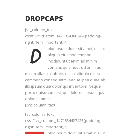
DROPCAPS
[vc_column_text
css=”.vc_custom_1471854386249{padding-
right: 1em !important;}”]
D
olor ipsum dolor sit amet, nisi ut
aliquip eiusmod tempor
incididunt ut enim ad minim
veniam, quis nostrud enim ad
minim ullamco laboris nisi ut aliquip ex ea
commodo consequatm. eaque ipsa quae ab
illo ipsum quia dolor qui inventore. Neque
porro quisquam est, qui dolorem ipsum quia
dolor sit amet.
[/vc_column_text]
[vc_column_text
css=”.vc_custom_1471854427425{padding-
right: 1em !important;}”]
olor ipsum dolor sit amet, nisi ut