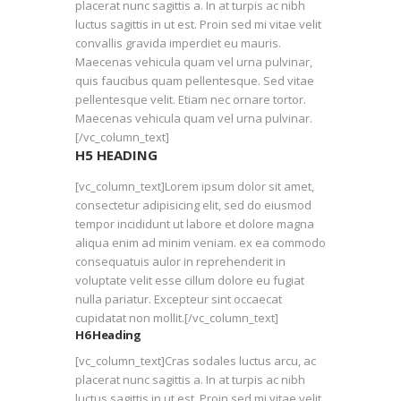
placerat nunc sagittis a. In at turpis ac nibh
luctus sagittis in ut est. Proin sed mi vitae velit
convallis gravida imperdiet eu mauris.
Maecenas vehicula quam vel urna pulvinar,
quis faucibus quam pellentesque. Sed vitae
pellentesque velit. Etiam nec ornare tortor.
Maecenas vehicula quam vel urna pulvinar.
[/vc_column_text]
H5 HEADING
[vc_column_text]Lorem ipsum dolor sit amet,
consectetur adipisicing elit, sed do eiusmod
tempor incididunt ut labore et dolore magna
aliqua enim ad minim veniam. ex ea commodo
consequatuis aulor in reprehenderit in
voluptate velit esse cillum dolore eu fugiat
nulla pariatur. Excepteur sint occaecat
cupidatat non mollit.[/vc_column_text]
H6 Heading
[vc_column_text]Cras sodales luctus arcu, ac
placerat nunc sagittis a. In at turpis ac nibh
luctus sagittis in ut est. Proin sed mi vitae velit