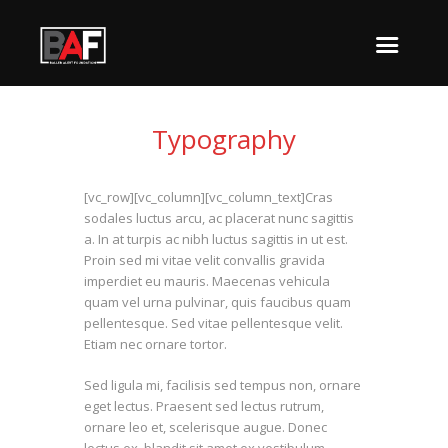
Typography
[vc_row][vc_column][vc_column_text]Cras
sodales luctus arcu, ac placerat nunc sagittis
a. In at turpis ac nibh luctus sagittis in ut est.
Proin sed mi vitae velit convallis gravida
imperdiet eu mauris. Maecenas vehicula
quam vel urna pulvinar, quis faucibus quam
pellentesque. Sed vitae pellentesque velit.
Etiam nec ornare tortor.
Sed ligula mi, facilisis sed tempus non, ornare
eget lectus. Praesent sed lectus rutrum,
ornare leo et, scelerisque augue. Donec
lectus ex, blandit sit amet ex vestibulum,